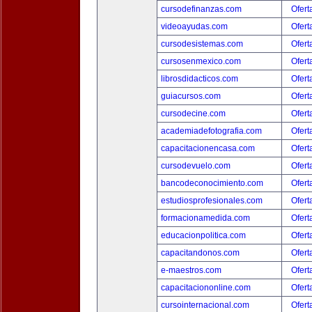
cursodefinanzas.com
Ofert
videoayudas.com
Ofert
cursodesistemas.com
Ofert
cursosenmexico.com
Ofert
librosdidacticos.com
Ofert
guiacursos.com
Ofert
cursodecine.com
Ofert
academiadefotografia.com
Ofert
capacitacionencasa.com
Ofert
cursodevuelo.com
Ofert
bancodeconocimiento.com
Ofert
estudiosprofesionales.com
Ofert
formacionamedida.com
Ofert
educacionpolitica.com
Ofert
capacitandonos.com
Ofert
e-maestros.com
Ofert
capacitaciononline.com
Ofert
cursointernacional.com
Ofert