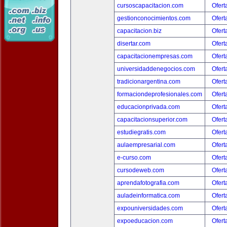
cursoscapacitacion.com
Ofert
gestionconocimientos.com
Ofert
capacitacion.biz
Ofert
disertar.com
Ofert
capacitacionempresas.com
Ofert
universidaddenegocios.com
Ofert
tradicionargentina.com
Ofert
formaciondeprofesionales.com
Ofert
educacionprivada.com
Ofert
capacitacionsuperior.com
Ofert
estudiegratis.com
Ofert
aulaempresarial.com
Ofert
e-curso.com
Ofert
cursodeweb.com
Ofert
aprendafotografia.com
Ofert
auladeinformatica.com
Ofert
expouniversidades.com
Ofert
expoeducacion.com
Ofert