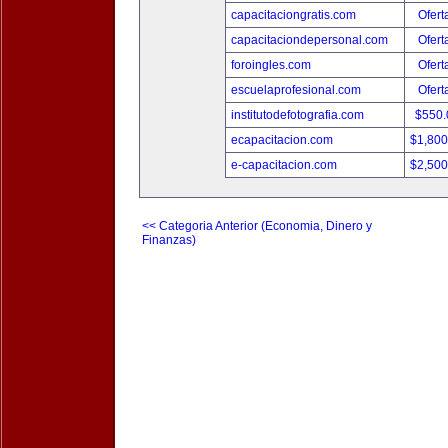
capacitaciongratis.com
Ofert
capacitaciondepersonal.com
Ofert
foroingles.com
Ofert
escuelaprofesional.com
Ofert
institutodefotografia.com
$550
ecapacitacion.com
$1,80
e-capacitacion.com
$2,50
<< Categoria Anterior (Economia, Dinero y
Finanzas)