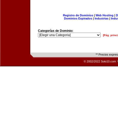
Registro de Dominios
|
Web Hosting
|
D
Dominios Expirados
|
Industrias
|
Indu
Categorías de Dominio:
[Pág. princi
** Precios expre
© 2002/2022 Solo10.com