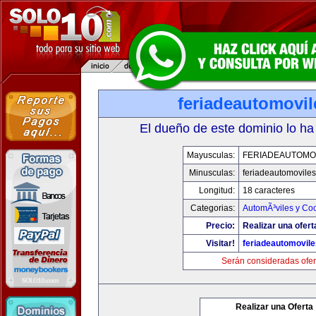
feriadeautomovi
El dueño de este dominio lo ha
Mayusculas:
FERIADEAUTOMO
Minusculas:
feriadeautomovile
Longitud:
18 caracteres
Categorias:
AutomÃ³viles y Co
Precio:
Realizar una ofert
Visitar!
feriadeautomovil
Serán consideradas ofer
Realizar una Oferta