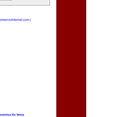
omercioInternet.com
|
ominios En Venta