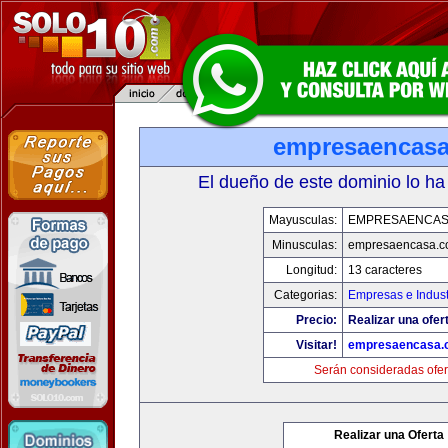
empresaencas
El dueño de este dominio lo ha
Mayusculas:
EMPRESAENCAS
Minusculas:
empresaencasa.
Longitud:
13 caracteres
Categorias:
Empresas e Indust
Precio:
Realizar una ofer
Visitar!
empresaencasa.
Serán consideradas ofer
Realizar una Oferta