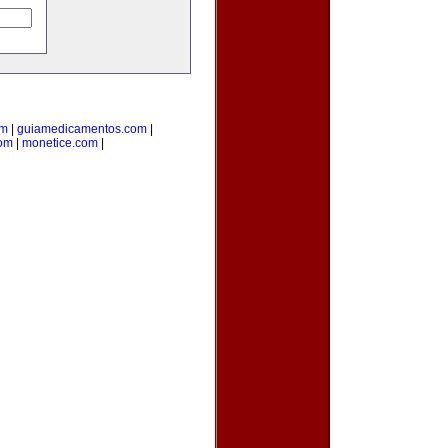
om
|
guiamedicamentos.com
|
com
|
monetice.com
|