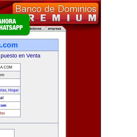
a.com
 puesto en Venta
A.COM
com
rias
,
Hogar
ta!
com
tas