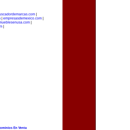
uscadordemarcas.com
|
m
|
empresasdemexico.com
|
mueblesenusa.com
|
om
|
ominios En Venta