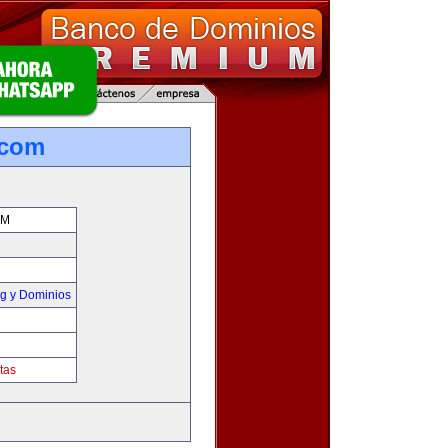
.com
OM
g y Dominios
tas