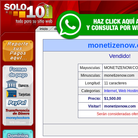
monetizenow
Vendido!
Mayusculas:
MONETIZENOW.C
Minusculas:
monetizenow.com
Longitud:
11 caracteres
Categorias:
Internet
,
Web Hostin
Precio:
$1,500.00
Visitar!
monetizenow.com
Serán consideradas ofer