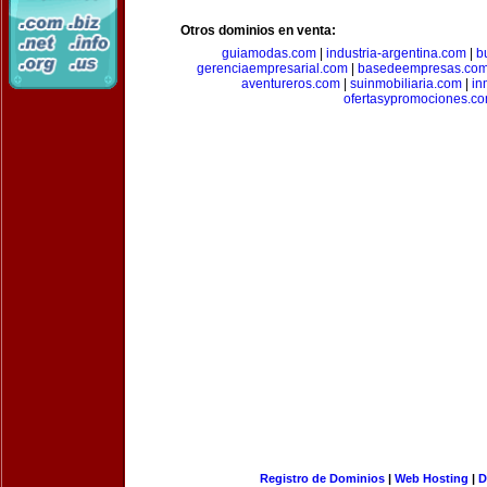
Otros dominios en venta:
guiamodas.com
|
industria-argentina.com
|
b
gerenciaempresarial.com
|
basedeempresas.co
aventureros.com
|
suinmobiliaria.com
|
in
ofertasypromociones.c
Registro de Dominios
|
Web Hosting
|
D