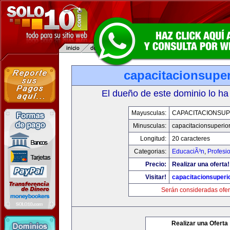
capacitacionsupe
El dueño de este dominio lo ha
Mayusculas:
CAPACITACIONSU
Minusculas:
capacitacionsuperio
Longitud:
20 caracteres
Categorias:
EducaciÃ³n
,
Profesi
Precio:
Realizar una oferta!
Visitar!
capacitacionsuperi
Serán consideradas ofer
Realizar una Oferta