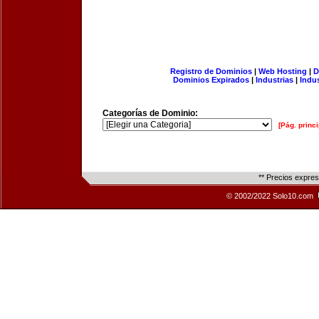
Registro de Dominios
|
Web Hosting
|
D
Dominios Expirados
|
Industrias
|
Indu
Categorías de Dominio:
[Pág. princi
** Precios expre
© 2002/2022 Solo10.com