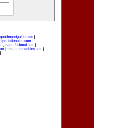
xportimportguide.com
|
|
iprofesionales.com
|
paginaprofesional.com
|
com
|
rentadeinmuebles.com
|
|