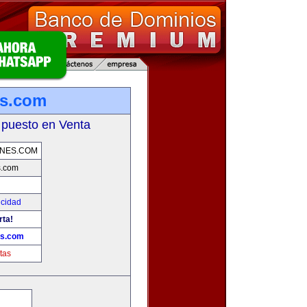
s.com
 puesto en Venta
NES.COM
.com
icidad
rta!
s.com
tas