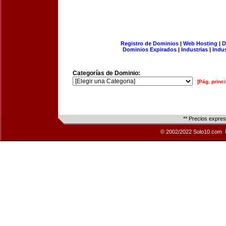
Registro de Dominios
|
Web Hosting
|
D
Dominios Expirados
|
Industrias
|
Indu
Categorías de Dominio:
[Pág. princi
** Precios expre
© 2002/2022 Solo10.com