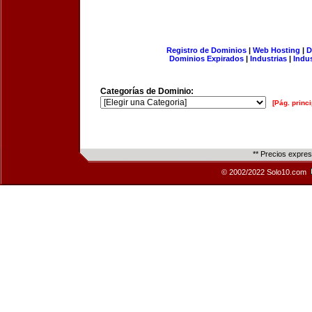
Registro de Dominios
|
Web Hosting
|
D
Dominios Expirados
|
Industrias
|
Indu
Categorías de Dominio:
[Pág. princi
** Precios expre
© 2002/2022 Solo10.com