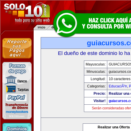
guiacursos.
El dueño de este dominio lo ha
Mayusculas:
GUIACURSO
Minusculas:
guiacursos.c
Longitud:
10 caracteres
Categorias:
EducaciÃ³n
,
P
Precio:
Realizar una 
Visitar!
guiacursos.
Serán consideradas ofer
Realizar una Oferta