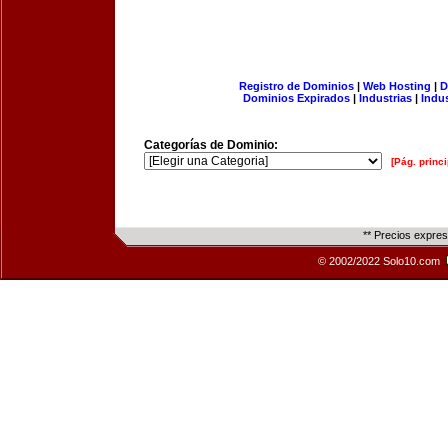
Registro de Dominios
|
Web Hosting
|
D
Dominios Expirados
|
Industrias
|
Indu
Categorías de Dominio:
[Pág. princi
** Precios expre
© 2002/2022 Solo10.com