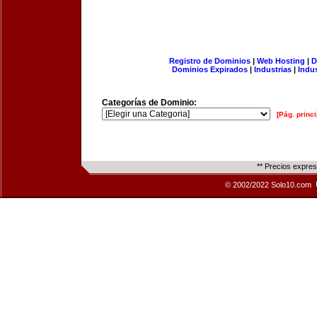
Registro de Dominios
|
Web Hosting
|
D
Dominios Expirados
|
Industrias
|
Indu
Categorías de Dominio:
[Pág. princi
** Precios expre
© 2002/2022 Solo10.com