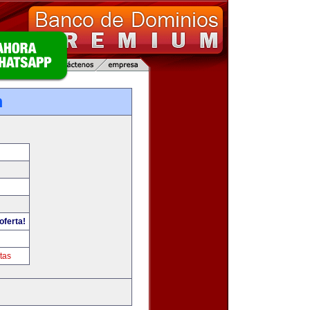
m
oferta!
tas